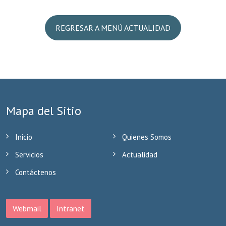
REGRESAR A MENÚ ACTUALIDAD
Mapa del Sitio
Inicio
Quienes Somos
Servicios
Actualidad
Contáctenos
Webmail
Intranet