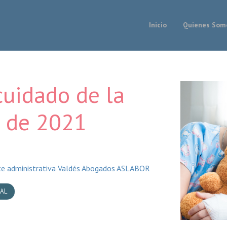
Inicio
Quienes Som
cuidado de la
4 de 2021
ente administrativa Valdés Abogados ASLABOR
IAL