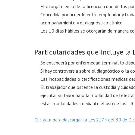
El otorgamiento de la licencia a uno de los pa
Concedida por acuerdo entre empleador y trabaj
acompañamiento y el diagnóstico clínico.
Los 10 días hábiles se otorgarán de manera con
Particularidades que incluye la 
Se entenderá por enfermedad terminal lo dispu
Si hay controversia sobre el diagnóstico o la c
Las incapacidades o certificaciones médicas deb
El trabajador que ostente la custodia y cuidad
ejecutar su labor bajo la modalidad de teletr
estas modalidades, mediante el uso de las TIC
Clic aquí para descargar la Ley 2174 del 30 de D