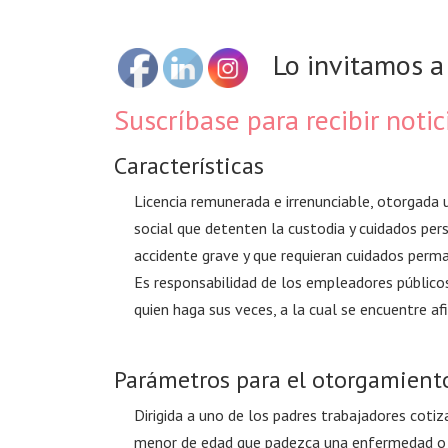
Lo invitamos a
Suscríbase para recibir noti
Características
Licencia remunerada e irrenunciable, otorgada u
social que detenten la custodia y cuidados pe
accidente grave y que requieran cuidados perma
Es responsabilidad de los empleadores públicos
quien haga sus veces, a la cual se encuentre afil
Parámetros para el otorgamiento
Dirigida a uno de los padres trabajadores cotiz
menor de edad que padezca una enfermedad o c