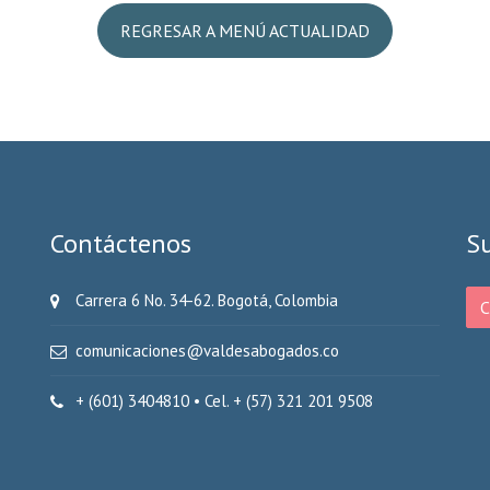
REGRESAR A MENÚ ACTUALIDAD
Contáctenos
Su
​Carrera 6 No. 34-62. Bogotá, Colombia
C
comunicaciones@valdesabogados.co
+ (601) 3404810 • Cel. + (57) 321 201 9508