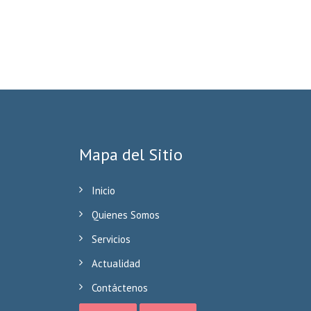
Mapa del Sitio
Inicio
Quienes Somos
Servicios
Actualidad
Contáctenos