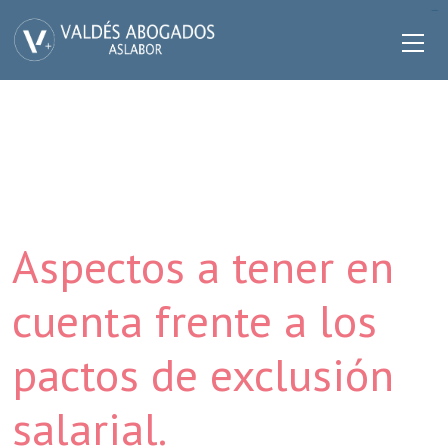
slot gacor hari ini
bento4d
bento4d
bento4d
bento4d
bento4d
bento4d
bento4d
bento4d
bento4d
bento4d
bento4d
bento4d
bento4d
bento4d
bento4d
bento4d
situs togel
slot gacor
situs slot
Aspectos a tener en
cuenta frente a los
pactos de exclusión
salarial.