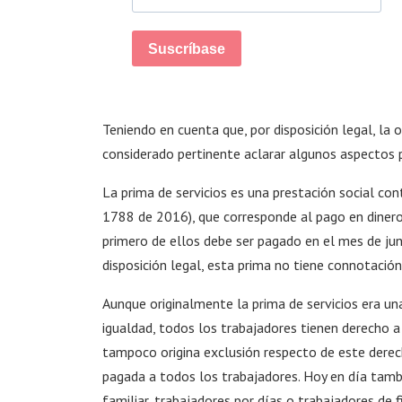
Suscríbase
Teniendo en cuenta que, por disposición legal, la
considerado pertinente aclarar algunos aspectos p
La prima de servicios es una prestación social con
1788 de 2016), que corresponde al pago en dinero
primero de ellos debe ser pagado en el mes de juni
disposición legal, esta prima no tiene connotación 
Aunque originalmente la prima de servicios era una
igualdad, todos los trabajadores tienen derecho a p
tampoco origina exclusión respecto de este derecho
pagada a todos los trabajadores. Hoy en día tambi
familiar, trabajadores por días o trabajadores de 