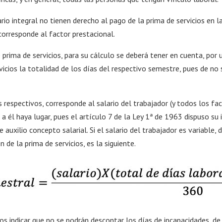
rio integral no tienen derecho al pago de la prima de servicios en 
corresponde al factor prestacional.
ima de servicios, para su cálculo se deberá tener en cuenta, por un 
ervicios la totalidad de los días del respectivo semestre, pues de n
os respectivos, corresponde al salario del trabajador (y todos los 
o a él haya lugar, pues el artículo 7 de la Ley 1ª de 1963 dispuso su 
 auxilio concepto salarial. Si el salario del trabajador es variable,
 de la prima de servicios, es la siguiente.
os indicar que no se podrán descontar los días de incapacidades, de