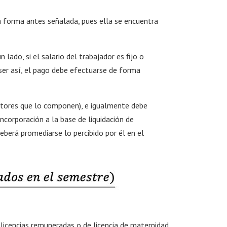
la forma antes señalada, pues ella se encuentra
lado, si el salario del trabajador es fijo o
o ser así, el pago debe efectuarse de forma
factores que lo componen), e igualmente debe
incorporación a la base de liquidación de
 deberá promediarse lo percibido por él en el
 licencias remuneradas o de licencia de maternidad