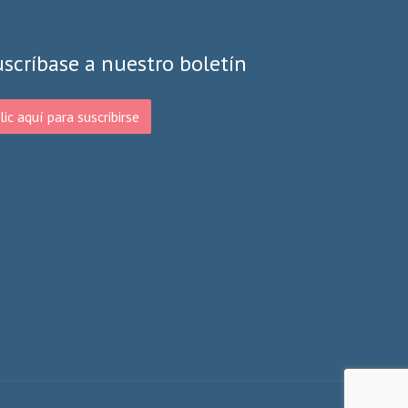
scríbase a nuestro boletín
lic aquí para suscribirse