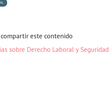
IAL
 compartir este contenido
cias sobre Derecho Laboral y Seguridad