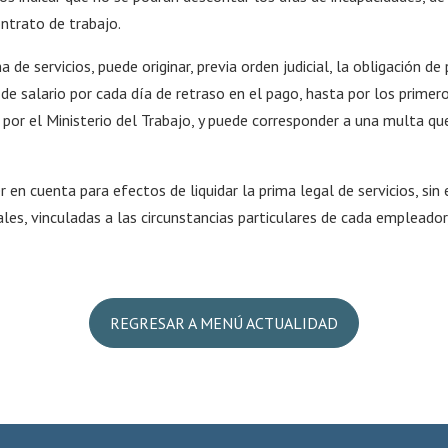
ntrato de trabajo.
 de servicios, puede originar, previa orden judicial, la obligación
ía de salario por cada día de retraso en el pago, hasta por los pri
a por el Ministerio del Trabajo, y puede corresponder a una multa q
r en cuenta para efectos de liquidar la prima legal de servicios, si
ales, vinculadas a las circunstancias particulares de cada emplead
REGRESAR A MENÚ ACTUALIDAD