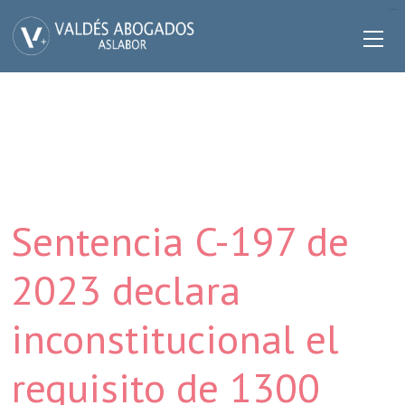
slot online resmi
slot thailand
situs toto togel
bento4d
bento4d
link slot resmi
link slot resmi
toto togel
toto togel
toto togel
bento4d
bento4d
bento4d
situs togel
slot gacor
link slot
toto slot
toto slot
situs gacor
toto slot
situs toto
rtp slot
situs slot
situs slot
Sentencia C-197 de
2023 declara
inconstitucional el
requisito de 1300