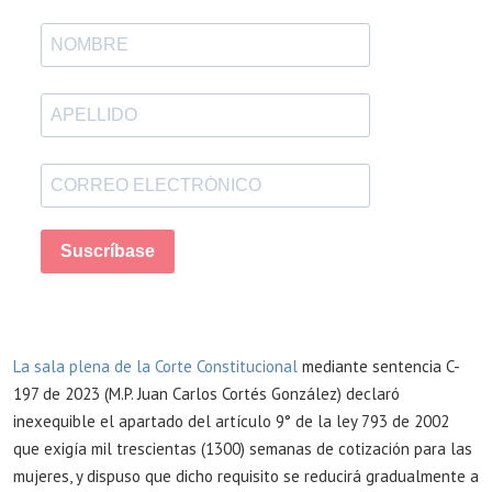
Suscríbase
La sala plena de la Corte Constitucional
mediante sentencia C-
197 de 2023 (M.P. Juan Carlos Cortés González) declaró
inexequible el apartado del artículo 9° de la ley 793 de 2002
que exigía mil trescientas (1300) semanas de cotización para las
mujeres, y dispuso que dicho requisito se reducirá gradualmente a