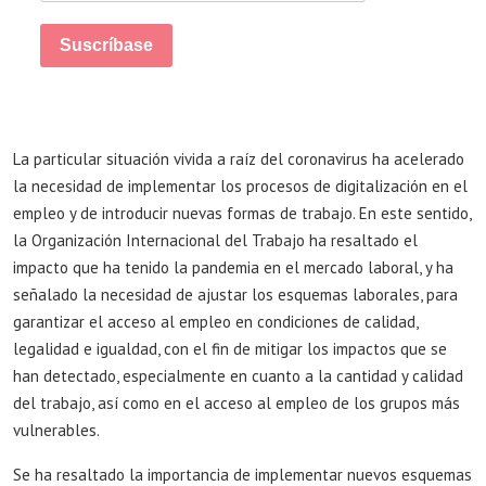
Suscríbase
La particular situación vivida a raíz del coronavirus ha acelerado
la necesidad de implementar los procesos de digitalización en el
empleo y de introducir nuevas formas de trabajo. En este sentido,
la Organización Internacional del Trabajo ha resaltado el
impacto que ha tenido la pandemia en el mercado laboral, y ha
señalado la necesidad de ajustar los esquemas laborales, para
garantizar el acceso al empleo en condiciones de calidad,
legalidad e igualdad, con el fin de mitigar los impactos que se
han detectado, especialmente en cuanto a la cantidad y calidad
del trabajo, así como en el acceso al empleo de los grupos más
vulnerables.
Se ha resaltado la importancia de implementar nuevos esquemas