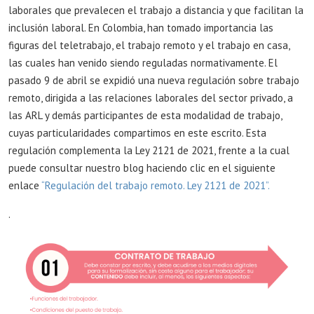
laborales que prevalecen el trabajo a distancia y que facilitan la
inclusión laboral. En Colombia, han tomado importancia las
figuras del teletrabajo, el trabajo remoto y el trabajo en casa,
las cuales han venido siendo reguladas normativamente. El
pasado 9 de abril se expidió una nueva regulación sobre trabajo
remoto, dirigida a las relaciones laborales del sector privado, a
las ARL y demás participantes de esta modalidad de trabajo,
cuyas particularidades compartimos en este escrito. Esta
regulación complementa la Ley 2121 de 2021, frente a la cual
puede consultar nuestro blog haciendo clic en el siguiente
enlace
“Regulación del trabajo remoto. Ley 2121 de 2021”.
.