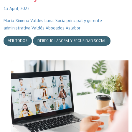
13 April, 2022
María Ximena Valdés Luna. Socia principal y gerente
administrativa Valdés Abogados Aslabor
VER TODOS
DERECHO LABORAL Y SEGURIDAD SOCIAL