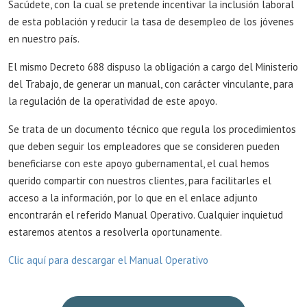
Sacúdete, con la cual se pretende incentivar la inclusión laboral
de esta población y reducir la tasa de desempleo de los jóvenes
en nuestro país.
El mismo Decreto 688 dispuso la obligación a cargo del Ministerio
del Trabajo, de generar un manual, con carácter vinculante, para
la regulación de la operatividad de este apoyo.
Se trata de un documento técnico que regula los procedimientos
que deben seguir los empleadores que se consideren pueden
beneficiarse con este apoyo gubernamental, el cual hemos
querido compartir con nuestros clientes, para facilitarles el
acceso a la información, por lo que en el enlace adjunto
encontrarán el referido Manual Operativo. Cualquier inquietud
estaremos atentos a resolverla oportunamente.
Clic aquí para descargar el Manual Operativo