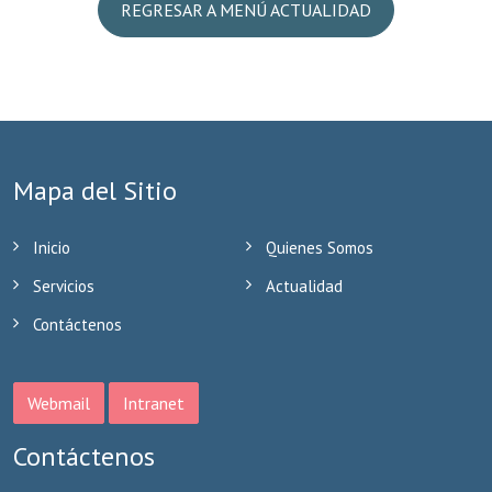
REGRESAR A MENÚ ACTUALIDAD
Mapa del Sitio
Inicio
Quienes Somos
Servicios
Actualidad
Contáctenos
Webmail
Intranet
Contáctenos